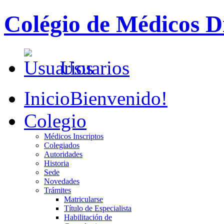
Colégio de Médicos Di
Usuarios
Inicio
Bienvenido!
Colegio
Médicos Inscriptos
Colegiados
Autoridades
Historia
Sede
Novedades
Trámites
Matricularse
Título de Especialista
Habilitación de