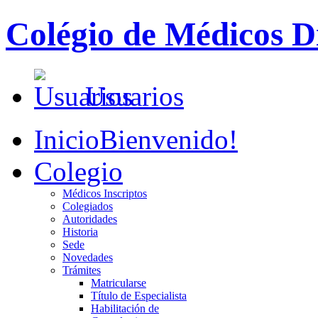
Colégio de Médicos Di
Usuarios
Inicio
Bienvenido!
Colegio
Médicos Inscriptos
Colegiados
Autoridades
Historia
Sede
Novedades
Trámites
Matricularse
Título de Especialista
Habilitación de