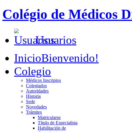
Colégio de Médicos Di
Usuarios
Inicio
Bienvenido!
Colegio
Médicos Inscriptos
Colegiados
Autoridades
Historia
Sede
Novedades
Trámites
Matricularse
Título de Especialista
Habilitación de