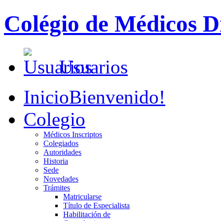
Colégio de Médicos Di
Usuarios
Inicio
Bienvenido!
Colegio
Médicos Inscriptos
Colegiados
Autoridades
Historia
Sede
Novedades
Trámites
Matricularse
Título de Especialista
Habilitación de