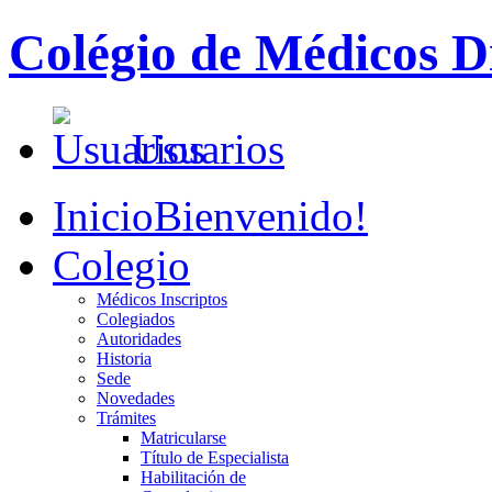
Colégio de Médicos Di
Usuarios
Inicio
Bienvenido!
Colegio
Médicos Inscriptos
Colegiados
Autoridades
Historia
Sede
Novedades
Trámites
Matricularse
Título de Especialista
Habilitación de