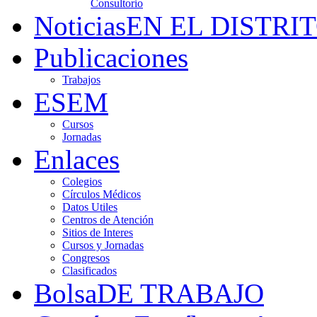
Consultorio
Noticias
EN EL DISTRI
Publicaciones
Trabajos
ESEM
Cursos
Jornadas
Enlaces
Colegios
Círculos Médicos
Datos Utiles
Centros de Atención
Sitios de Interes
Cursos y Jornadas
Congresos
Clasificados
Bolsa
DE TRABAJO